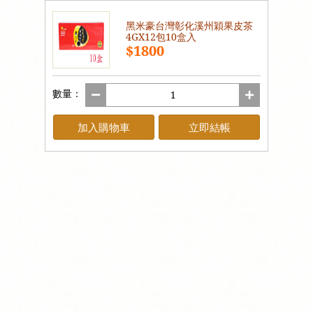
黑米豪台灣彰化溪州穎果皮茶
4GX12包10盒入
$1800
數量：
加入購物車
立即結帳