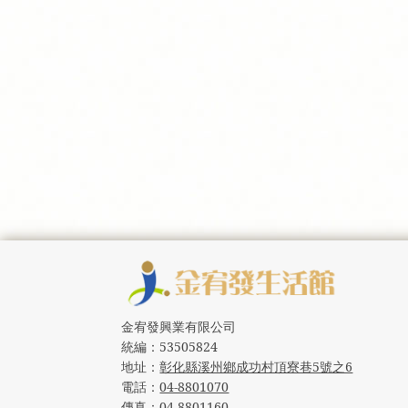
金宥發興業有限公司
統編：
53505824
地址：
彰化縣溪州鄉成功村頂寮巷5號之6
電話：
04-8801070
傳真：
04-8801160