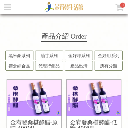
0
產品介紹
Order
黑米豪系列
油甘系列
金好呷系列
金好用系列
禮盒綜合區
代理行銷品
產品出清
所有分類
金宥發桑椹酵醋-原
金宥發桑椹酵醋-低
味-400ML
糖-400ML