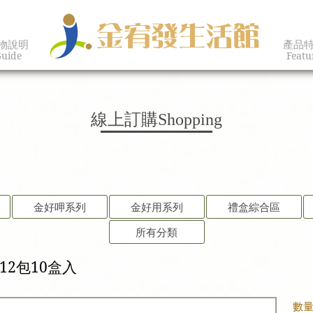
物說明
產品
uide
Featu
線上訂購
Shopping
金好呷系列
金好用系列
禮盒綜合區
所有分類
2包10盒入
數