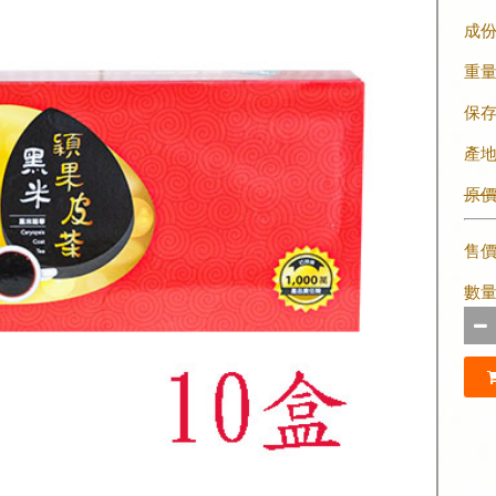
成
重
保
產
原價 
售
數