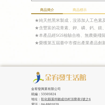
商品簡介
商品標示
★純天然黑米製成，沒添加人工色素
★含豐富的花青素、鉀、磷、鈣、鎂、
★本產品經SGS檢驗合格、無農藥殘
★榮獲第五屆臺中市傑出產業產品創
金宥發興業有限公司
統編：
53505824
地址：
彰化縣溪州鄉成功村頂寮巷5號之6
電話：
04-8801070