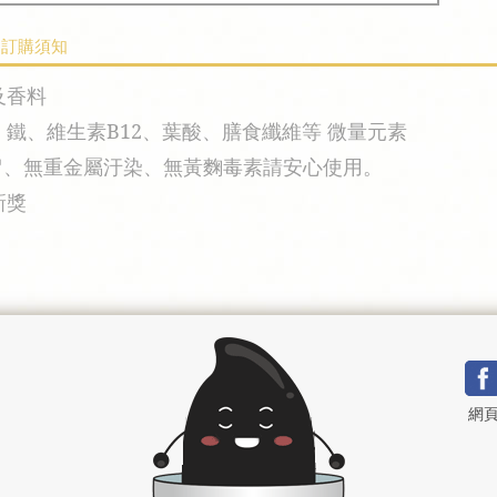
訂購須知
及香料
鐵、維生素B12、葉酸、膳食纖維等 微量元素
留、無重金屬汙染、無黃麴毒素請安心使用。
新獎
網