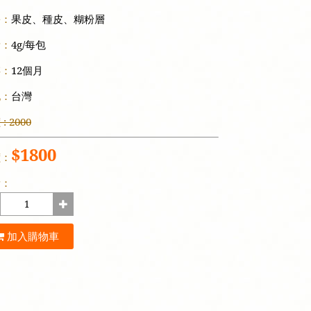
份：
果皮、種皮、糊粉層
量：
4g/每包
存：
12個月
地：
台灣
: 2000
$1800
價：
量：
加入購物車