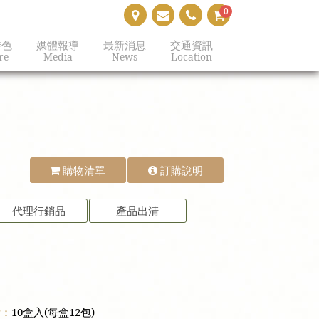
0
特色
媒體報導
最新消息
交通資訊
re
Media
News
Location
購物清單
訂購說明
代理行銷品
產品出清
量：
10盒入(每盒12包)