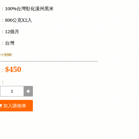
份：
100%台灣彰化溪州黑米
量：
800公克X2入
存：
12個月
地：
台灣
: 550
$450
價：
量：
加入購物車