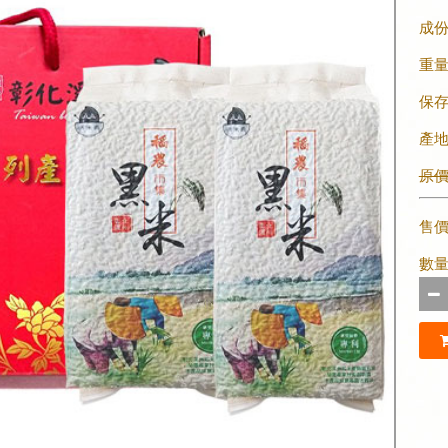
成
重
保
產
原價 
售
數