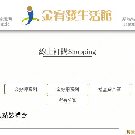
物說明
產品
uide
Featu
線上訂購
Shopping
金好呷系列
金好用系列
禮盒綜合區
所有分類
入精裝禮盒
數