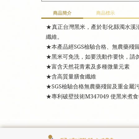
商品簡介
商品標示
★真正台灣黑米，產於彰化縣濁水溪沿
纖維。
★本產品經SGS檢驗合格、無農藥殘
★黑米可免洗，如要洗動作要快，請
★富含天然花青素及多種微量元素
★含高質量膳食纖維
★SGS檢驗合格無農藥殘留及重金屬
★專利破壁技術M347049 使黑米煮