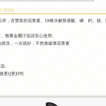
訂購須知
岸，含豐富的花青素、18種水解胺基酸、磷、鈣、鎂、鐵
留、無重金屬汙染請安心使用。
勿搓洗，一次就好，不然會破壞花青素
污染。
食後更Q更好吃