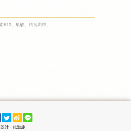
素B12、葉酸、膳食纖維。
頁設計
‧
旅遊趣