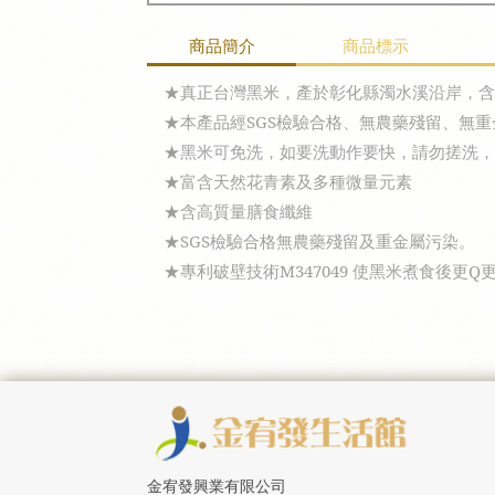
商品簡介
商品標示
★真正台灣黑米，產於彰化縣濁水溪沿岸，含
★本產品經SGS檢驗合格、無農藥殘留、無
★黑米可免洗，如要洗動作要快，請勿搓洗
★富含天然花青素及多種微量元素
★含高質量膳食纖維
★SGS檢驗合格無農藥殘留及重金屬污染。
★專利破壁技術M347049 使黑米煮食後更Q
金宥發興業有限公司