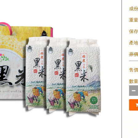
成
重
保
產
原價 
售
數