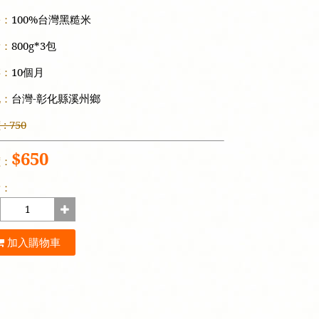
份：
100%台灣黑糙米
量：
800g*3包
存：
10個月
地：
台灣-彰化縣溪州鄉
: 750
$650
價：
量：
加入購物車