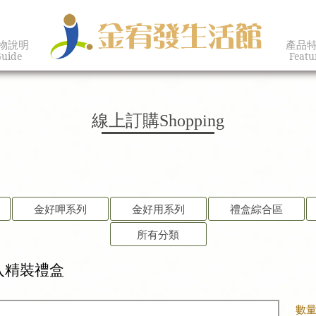
物說明
產品
uide
Featu
線上訂購
Shopping
金好呷系列
金好用系列
禮盒綜合區
所有分類
入精裝禮盒
數