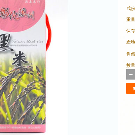
成
重
保
產
售
數