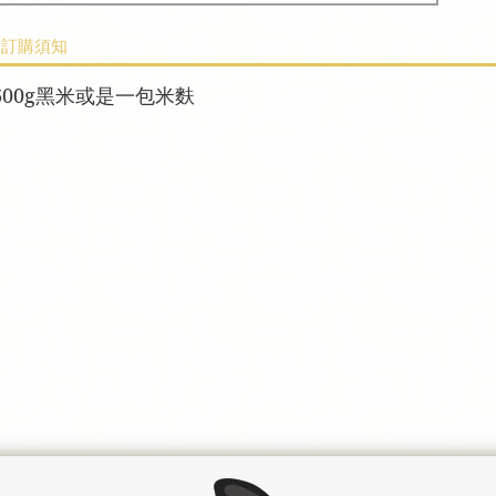
訂購須知
600g黑米或是一包米麩