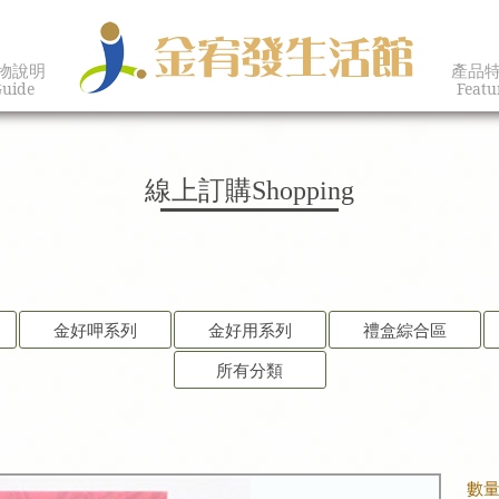
物說明
產品
uide
Featu
線上訂購
Shopping
金好呷系列
金好用系列
禮盒綜合區
所有分類
數